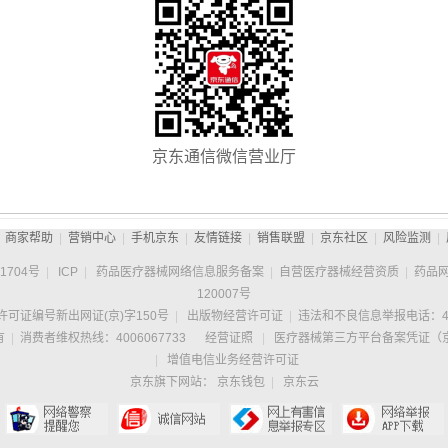
.jd.com来及时获知我们的活动讯息，同时，您也可以致电或致邮，我们很乐意与您分享
力中！
京东通信微信营业厅
商家帮助
|
营销中心
|
手机京东
|
友情链接
|
销售联盟
|
京东社区
|
风险监测
|
1704号
|
ICP
|
药品医疗器械网络信息服务备案
|
自营医疗器械经营资质
|
药品
120007号
可证编号新出网证(京)字150号
|
出版物经营许可证
|
违法和不良信息举报电话：400
有
|
消费者维权热线：4006067733
经营证照
|
医疗器械第三方平台备案凭证（京）
|
增值电信业务经营许可证
京东旗下网站：
京东钱包
|
京东云