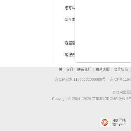
您可以收藏京东通信官方网站//mobile
新生事物不容易，创新更难，我们持续努
客服咨询电话：4006710023
客服咨询邮箱：10023@jd.com
关于我们
|
联系我们
|
联系客服
|
合作招商
|
京公网安备 11000002000088号
|
京ICP备1104
互联网出版许
Copyright © 2004 -
2026
京东JINGDONG 版权所