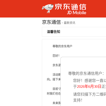
京东通信
> 最新资讯
温馨告知
尊敬的京东用户
您好！
京东通信“友好用户公测”第一期发售已经
尊敬的京东通信用户：
活动期间，在产品讨论圈我们也看到了很
向。接下来我们将会对意见进行汇总，发表建
您好！感谢您一直
于
2026年6月30日
正
目前“友好用户公测”第二期也在积极筹备
时我们也在积极和运营商沟通，希望能够在第
请您扫描下方二维
支持！
未来我们还有计划推出“靓号配对”，“亲情