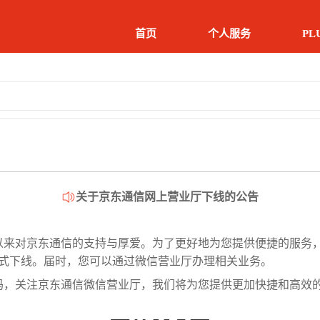
首页
个人服务
PL
关于京东通信网上营业厅下线的公告
结束，您的热情，给了我们很大的鼓舞；您的建议，让我们发现了许多不足；由衷的感
多网友的吐槽和批评，我们会认真对待每一条内容。也希望网友继续发表意见，大家的
设性意见并被采纳的用户，我们会为您奉上一份谢意。
以来对京东通信的支持与厚爱。为了更好地为您提供便捷的服务
式下线。届时，您可以通过微信营业厅办理相关业务。
中，我们会对有关问题做出改进，让您的选购过程更加愉悦。在第一期中未能抢到号码
二期活动中开放更多城市，第二期发售请见我们网站通知。
码，关注京东通信微信营业厅，我们将为您提供更加快捷和高效
互动”，“流量免费送”等热门活动，届时希望您能一如既往的支持我们的活动。