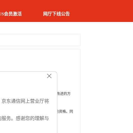
US会员激活
网厅下线公告
谢您对京东通信的支持！
每一条意见都会成为我们产品和服务改进的方
，京东通信网上营业厅将
的预约会员，我们将继续为您保留预约资格。同
的服务。感谢您的理解与